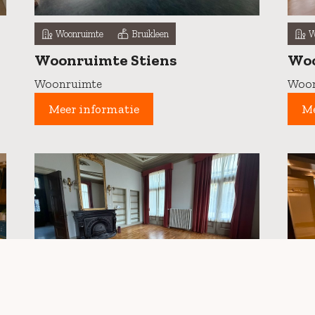
Woonruimte
Bruikleen
W
Woonruimte Stiens
Woo
Woonruimte
Woon
Meer informatie
Me
Woonruimte
Bruikleen
W