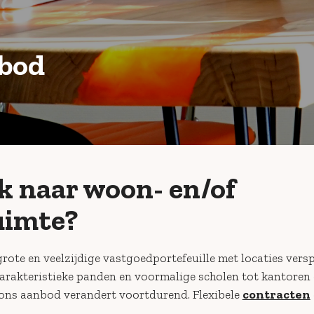
nbod
k naar woon- en/of
uimte?
rote en veelzijdige vastgoedportefeuille met locaties vers
arakteristieke panden en voormalige scholen tot kantoren
 ons aanbod verandert voortdurend. Flexibele
contracten