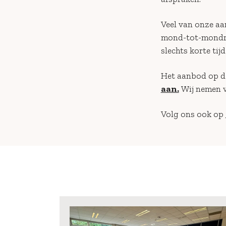
Veel van onze a
mond-tot-mondre
slechts korte tij
Het aanbod op de
aan.
Wij nemen v
Volg ons ook op