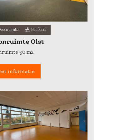
oonruimte
Bruikleen
nruimte Olst
ruimte 50 m2
er informatie