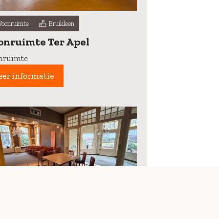
oonruimte
Bruikleen
nruimte Ter Apel
ruimte
er informatie
oonruimte
Bruikleen