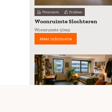
Woonruimte
Bruikleen
Woonruimte Slochteren
Woonruimte 50m2
Meer informatie
Woonruimte
Bruikleen