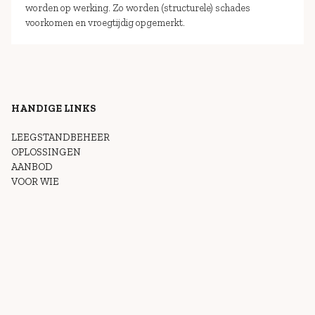
worden op werking. Zo worden (structurele) schades
voorkomen en vroegtijdig opgemerkt.
HANDIGE LINKS
LEEGSTANDBEHEER
OPLOSSINGEN
AANBOD
VOOR WIE
OVER ONS
OVER OSB
PROJECTEN
KWALITEIT
CONTACT