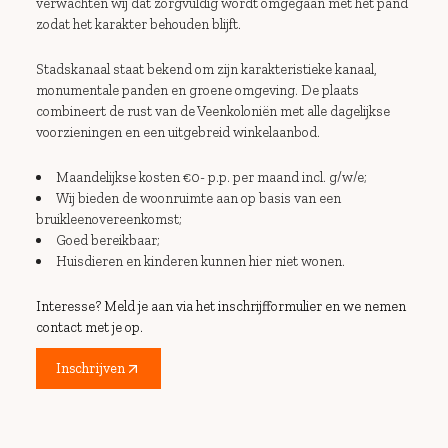
verwachten wij dat zorgvuldig wordt omgegaan met het pand
zodat het karakter behouden blijft.
Stadskanaal staat bekend om zijn karakteristieke kanaal,
monumentale panden en groene omgeving. De plaats
combineert de rust van de Veenkoloniën met alle dagelijkse
voorzieningen en een uitgebreid winkelaanbod.
Maandelijkse kosten €0- p.p. per maand incl. g/w/e;
Wij bieden de woonruimte aan op basis van een
bruikleenovereenkomst;
Goed bereikbaar;
Huisdieren en kinderen kunnen hier niet wonen.
Interesse? Meld je aan via het inschrijfformulier en we nemen
contact met je op.
Inschrijven