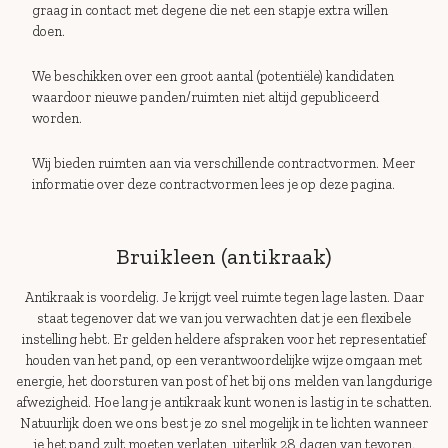
graag in contact met degene die net een stapje extra willen
doen.
We beschikken over een groot aantal (potentiële) kandidaten
waardoor nieuwe panden/ruimten niet altijd gepubliceerd
worden.
Wij bieden ruimten aan via verschillende contractvormen. Meer
informatie over deze contractvormen lees je op deze pagina.
Bruikleen (antikraak)
Antikraak is voordelig. Je krijgt veel ruimte tegen lage lasten. Daar
staat tegenover dat we van jou verwachten dat je een flexibele
instelling hebt. Er gelden heldere afspraken voor het representatief
houden van het pand, op een verantwoordelijke wijze omgaan met
energie, het doorsturen van post of het bij ons melden van langdurige
afwezigheid. Hoe lang je antikraak kunt wonen is lastig in te schatten.
Natuurlijk doen we ons best je zo snel mogelijk in te lichten wanneer
je het pand zult moeten verlaten, uiterlijk 28 dagen van tevoren.